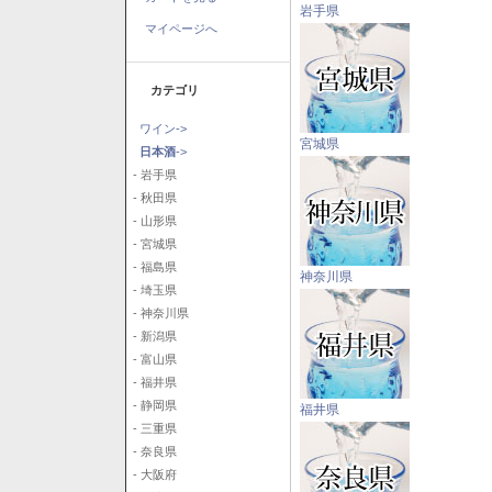
岩手県
マイページへ
カテゴリ
ワイン->
宮城県
日本酒
->
- 岩手県
- 秋田県
- 山形県
- 宮城県
- 福島県
神奈川県
- 埼玉県
- 神奈川県
- 新潟県
- 富山県
- 福井県
- 静岡県
福井県
- 三重県
- 奈良県
- 大阪府