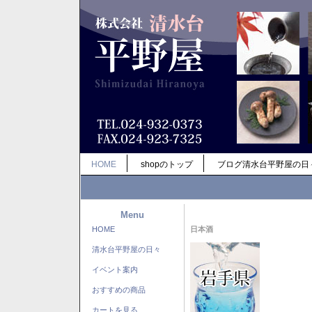
HOME
shopのトップ
ブログ清水台平野屋の日
Menu
HOME
日本酒
清水台平野屋の日々
イベント案内
おすすめの商品
カートを見る