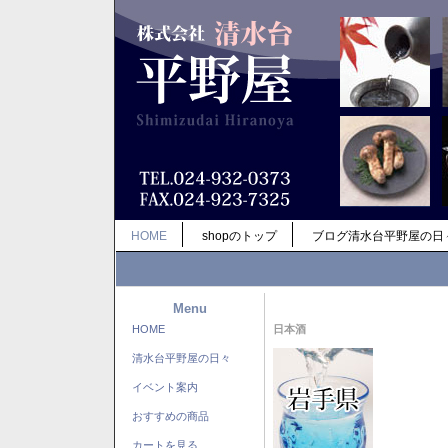
HOME
shopのトップ
ブログ清水台平野屋の日
Menu
HOME
日本酒
清水台平野屋の日々
イベント案内
おすすめの商品
カートを見る