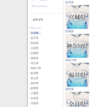
岩手県
マイページへ
カテゴリ
ワイン->
宮城県
日本酒
->
- 岩手県
- 秋田県
- 山形県
- 宮城県
- 福島県
神奈川県
- 埼玉県
- 神奈川県
- 新潟県
- 富山県
- 福井県
- 静岡県
福井県
- 三重県
- 奈良県
- 大阪府