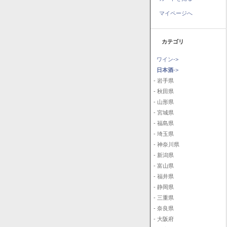
マイページへ
カテゴリ
ワイン->
日本酒
->
- 岩手県
- 秋田県
- 山形県
- 宮城県
- 福島県
- 埼玉県
- 神奈川県
- 新潟県
- 富山県
- 福井県
- 静岡県
- 三重県
- 奈良県
- 大阪府