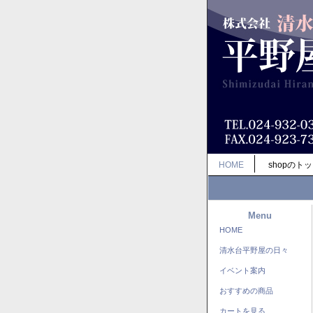
HOME
shopのト
Menu
HOME
清水台平野屋の日々
イベント案内
おすすめの商品
カートを見る