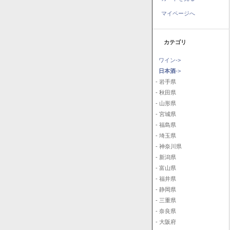
マイページへ
カテゴリ
ワイン->
日本酒
->
- 岩手県
- 秋田県
- 山形県
- 宮城県
- 福島県
- 埼玉県
- 神奈川県
- 新潟県
- 富山県
- 福井県
- 静岡県
- 三重県
- 奈良県
- 大阪府