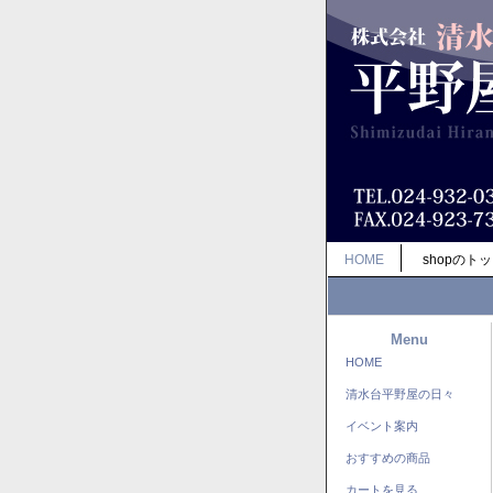
HOME
shopのト
Menu
HOME
清水台平野屋の日々
イベント案内
おすすめの商品
カートを見る