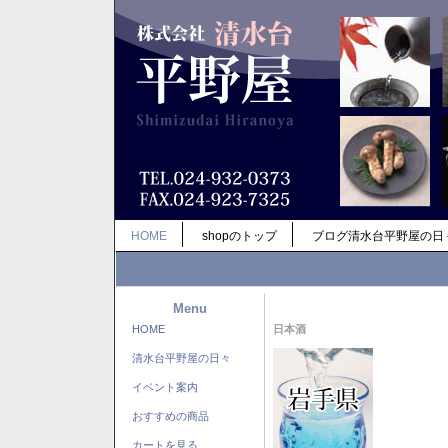
HOME
shopのトップ
ブログ清水台平野屋の日
Menu
HOME
日本酒
清水台平野屋の日々
イベント案内
おすすめの商品
カートを見る