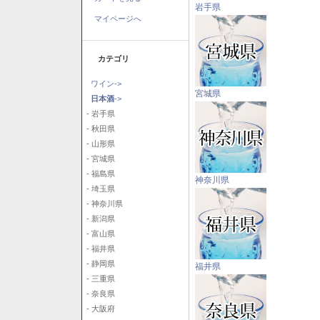
岩手県
マイページへ
カテゴリ
ワイン->
宮城県
日本酒
->
- 岩手県
- 秋田県
- 山形県
- 宮城県
- 福島県
神奈川県
- 埼玉県
- 神奈川県
- 新潟県
- 富山県
- 福井県
- 静岡県
福井県
- 三重県
- 奈良県
- 大阪府