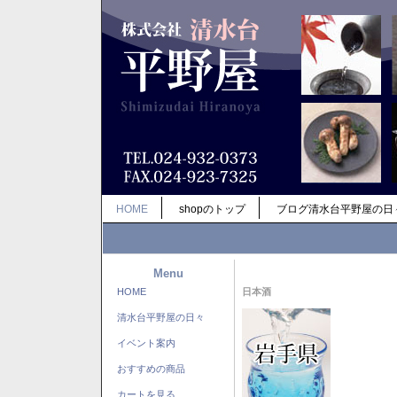
HOME
shopのトップ
ブログ清水台平野屋の日
Menu
HOME
日本酒
清水台平野屋の日々
イベント案内
おすすめの商品
カートを見る