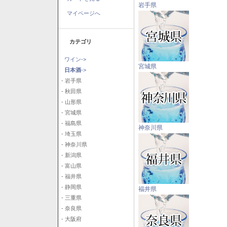
岩手県
マイページへ
カテゴリ
ワイン->
宮城県
日本酒
->
- 岩手県
- 秋田県
- 山形県
- 宮城県
- 福島県
神奈川県
- 埼玉県
- 神奈川県
- 新潟県
- 富山県
- 福井県
- 静岡県
福井県
- 三重県
- 奈良県
- 大阪府