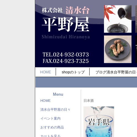
HOME
shopのトップ
ブログ清水台平野屋の日
Menu
HOME
日本酒
清水台平野屋の日々
イベント案内
おすすめの商品
カートを見る