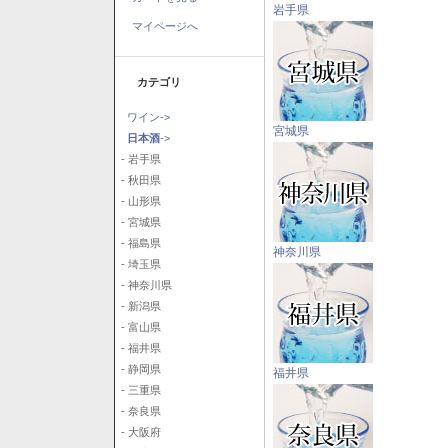
岩手県
マイページへ
カテゴリ
ワイン->
宮城県
日本酒
->
- 岩手県
- 秋田県
- 山形県
- 宮城県
- 福島県
神奈川県
- 埼玉県
- 神奈川県
- 新潟県
- 富山県
- 福井県
- 静岡県
福井県
- 三重県
- 奈良県
- 大阪府