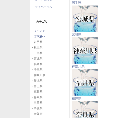
岩手県
マイページへ
カテゴリ
ワイン->
宮城県
日本酒
->
- 岩手県
- 秋田県
- 山形県
- 宮城県
- 福島県
神奈川県
- 埼玉県
- 神奈川県
- 新潟県
- 富山県
- 福井県
- 静岡県
福井県
- 三重県
- 奈良県
- 大阪府