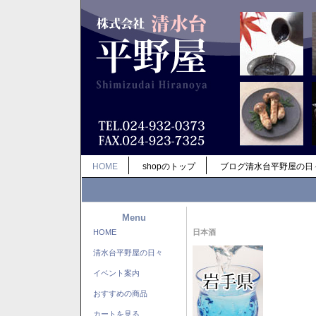
HOME
shopのトップ
ブログ清水台平野屋の日
Menu
HOME
日本酒
清水台平野屋の日々
イベント案内
おすすめの商品
カートを見る