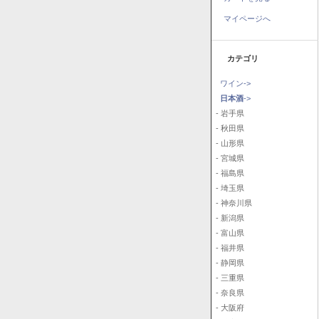
マイページへ
カテゴリ
ワイン->
日本酒
->
- 岩手県
- 秋田県
- 山形県
- 宮城県
- 福島県
- 埼玉県
- 神奈川県
- 新潟県
- 富山県
- 福井県
- 静岡県
- 三重県
- 奈良県
- 大阪府