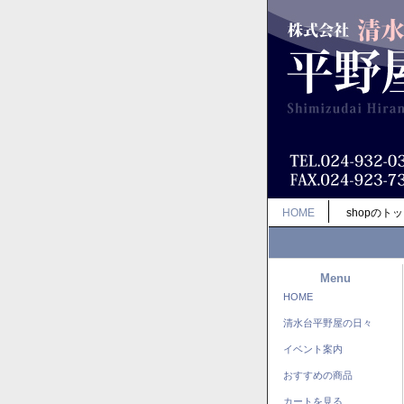
HOME
shopのト
Menu
HOME
清水台平野屋の日々
イベント案内
おすすめの商品
カートを見る