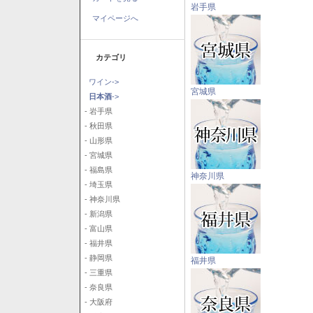
岩手県
マイページへ
カテゴリ
ワイン->
宮城県
日本酒
->
- 岩手県
- 秋田県
- 山形県
- 宮城県
- 福島県
神奈川県
- 埼玉県
- 神奈川県
- 新潟県
- 富山県
- 福井県
- 静岡県
福井県
- 三重県
- 奈良県
- 大阪府