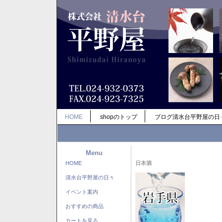
HOME
shopのトップ
ブログ清水台平野屋の日
Menu
HOME
日本酒
清水台平野屋の日々
イベント案内
おすすめの商品
カートを見る