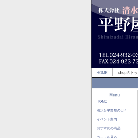
HOME
shopのト
Menu
HOME
清水台平野屋の日々
イベント案内
おすすめの商品
カートを見る