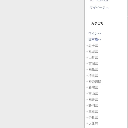
マイページへ
カテゴリ
ワイン->
日本酒
->
- 岩手県
- 秋田県
- 山形県
- 宮城県
- 福島県
- 埼玉県
- 神奈川県
- 新潟県
- 富山県
- 福井県
- 静岡県
- 三重県
- 奈良県
- 大阪府