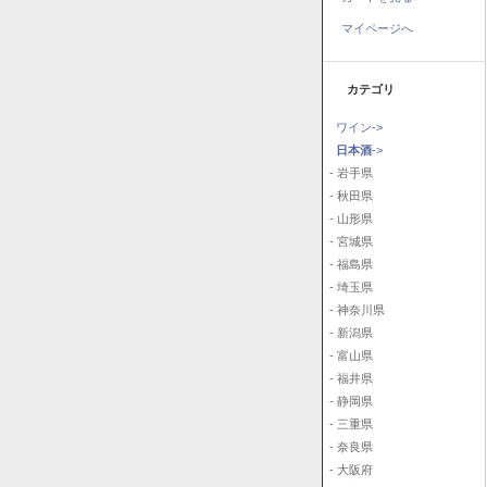
マイページへ
カテゴリ
ワイン->
日本酒
->
- 岩手県
- 秋田県
- 山形県
- 宮城県
- 福島県
- 埼玉県
- 神奈川県
- 新潟県
- 富山県
- 福井県
- 静岡県
- 三重県
- 奈良県
- 大阪府