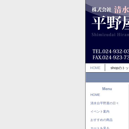
HOME
shopのト
Menu
HOME
清水台平野屋の日々
イベント案内
おすすめの商品
カートを見る