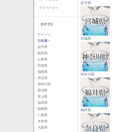
岩手県
マイページへ
カテゴリ
ワイン->
宮城県
日本酒
->
- 岩手県
- 秋田県
- 山形県
- 宮城県
- 福島県
神奈川県
- 埼玉県
- 神奈川県
- 新潟県
- 富山県
- 福井県
- 静岡県
福井県
- 三重県
- 奈良県
- 大阪府