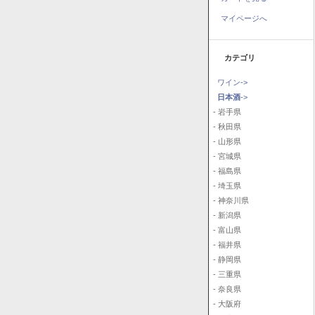
マイページへ
カテゴリ
ワイン->
日本酒
->
- 岩手県
- 秋田県
- 山形県
- 宮城県
- 福島県
- 埼玉県
- 神奈川県
- 新潟県
- 富山県
- 福井県
- 静岡県
- 三重県
- 奈良県
- 大阪府