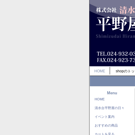
HOME
shopのト
Menu
HOME
清水台平野屋の日々
イベント案内
おすすめの商品
カートを見る