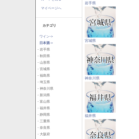
岩手県
マイページへ
カテゴリ
ワイン->
宮城県
日本酒
->
- 岩手県
- 秋田県
- 山形県
- 宮城県
- 福島県
神奈川県
- 埼玉県
- 神奈川県
- 新潟県
- 富山県
- 福井県
- 静岡県
福井県
- 三重県
- 奈良県
- 大阪府