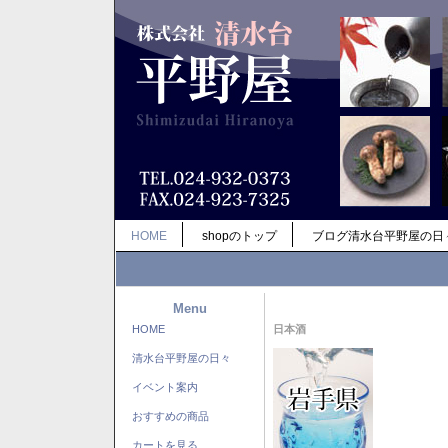
HOME
shopのトップ
ブログ清水台平野屋の日
Menu
HOME
日本酒
清水台平野屋の日々
イベント案内
おすすめの商品
カートを見る