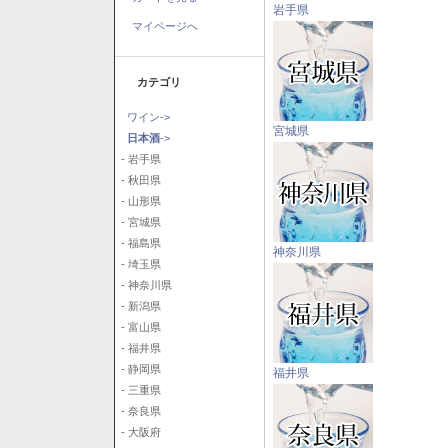
岩手県
マイページへ
カテゴリ
ワイン->
宮城県
日本酒
->
- 岩手県
- 秋田県
- 山形県
- 宮城県
- 福島県
神奈川県
- 埼玉県
- 神奈川県
- 新潟県
- 富山県
- 福井県
- 静岡県
福井県
- 三重県
- 奈良県
- 大阪府