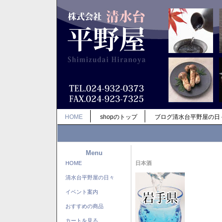
HOME
shopのトップ
ブログ清水台平野屋の日
Menu
HOME
日本酒
清水台平野屋の日々
イベント案内
おすすめの商品
カートを見る