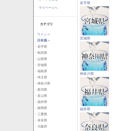
岩手県
マイページへ
カテゴリ
ワイン->
宮城県
日本酒
->
- 岩手県
- 秋田県
- 山形県
- 宮城県
- 福島県
神奈川県
- 埼玉県
- 神奈川県
- 新潟県
- 富山県
- 福井県
- 静岡県
福井県
- 三重県
- 奈良県
- 大阪府