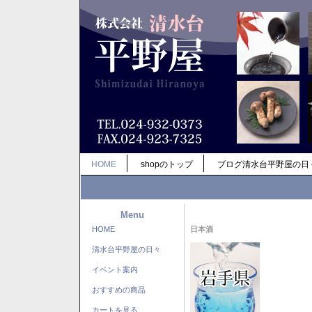
HOME
shopのトップ
ブログ清水台平野屋の日
Menu
HOME
日本酒
清水台平野屋の日々
イベント案内
おすすめの商品
カートを見る