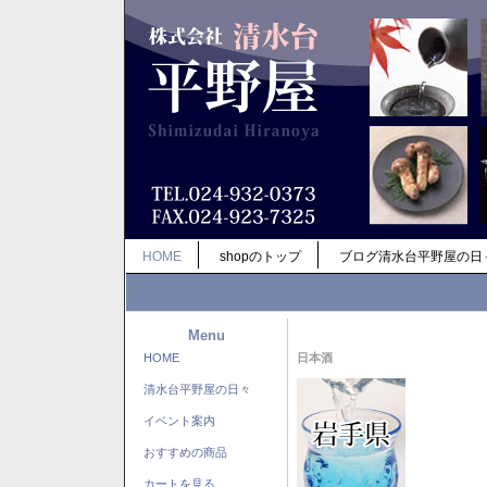
HOME
shopのトップ
ブログ清水台平野屋の日
Menu
HOME
日本酒
清水台平野屋の日々
イベント案内
おすすめの商品
カートを見る