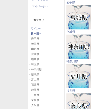
岩手県
マイページへ
カテゴリ
ワイン->
宮城県
日本酒
->
- 岩手県
- 秋田県
- 山形県
- 宮城県
- 福島県
神奈川県
- 埼玉県
- 神奈川県
- 新潟県
- 富山県
- 福井県
- 静岡県
福井県
- 三重県
- 奈良県
- 大阪府