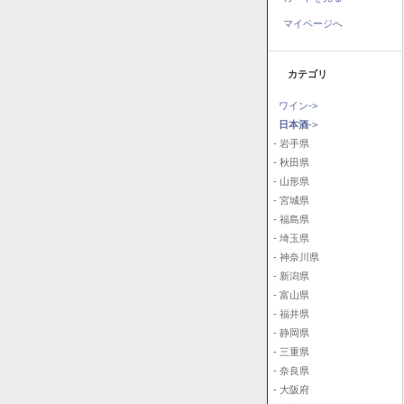
マイページへ
カテゴリ
ワイン->
日本酒
->
- 岩手県
- 秋田県
- 山形県
- 宮城県
- 福島県
- 埼玉県
- 神奈川県
- 新潟県
- 富山県
- 福井県
- 静岡県
- 三重県
- 奈良県
- 大阪府