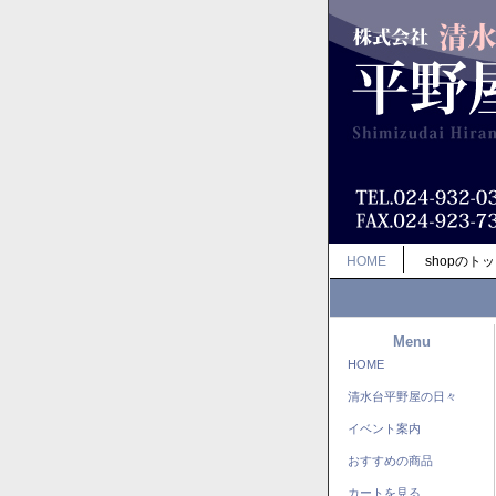
HOME
shopのト
Menu
HOME
清水台平野屋の日々
イベント案内
おすすめの商品
カートを見る