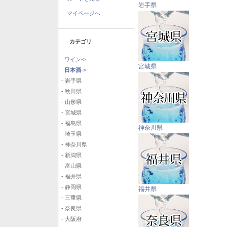
岩手県
マイページへ
カテゴリ
ワイン->
宮城県
日本酒
->
- 岩手県
- 秋田県
- 山形県
- 宮城県
- 福島県
神奈川県
- 埼玉県
- 神奈川県
- 新潟県
- 富山県
- 福井県
- 静岡県
福井県
- 三重県
- 奈良県
- 大阪府