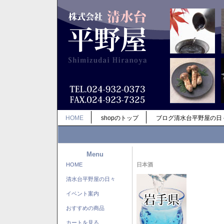
HOME
shopのトップ
ブログ清水台平野屋の日
Menu
HOME
日本酒
清水台平野屋の日々
イベント案内
おすすめの商品
カートを見る