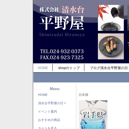
HOME
shopのトップ
ブログ清水台平野屋の日
Menu
HOME
日本酒
清水台平野屋の日々
イベント案内
おすすめの商品
カートを見る