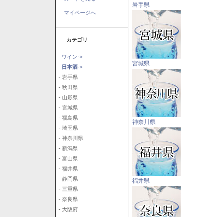
岩手県
マイページへ
カテゴリ
ワイン->
宮城県
日本酒
->
- 岩手県
- 秋田県
- 山形県
- 宮城県
- 福島県
神奈川県
- 埼玉県
- 神奈川県
- 新潟県
- 富山県
- 福井県
- 静岡県
福井県
- 三重県
- 奈良県
- 大阪府