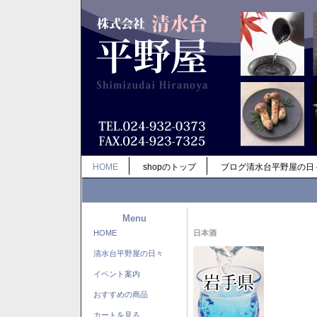
HOME
shopのトップ
ブログ清水台平野屋の日
Menu
HOME
日本酒
清水台平野屋の日々
イベント案内
おすすめの商品
カートを見る