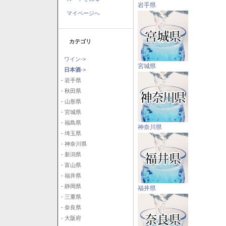
岩手県
マイページへ
カテゴリ
ワイン->
宮城県
日本酒
->
- 岩手県
- 秋田県
- 山形県
- 宮城県
- 福島県
神奈川県
- 埼玉県
- 神奈川県
- 新潟県
- 富山県
- 福井県
- 静岡県
福井県
- 三重県
- 奈良県
- 大阪府