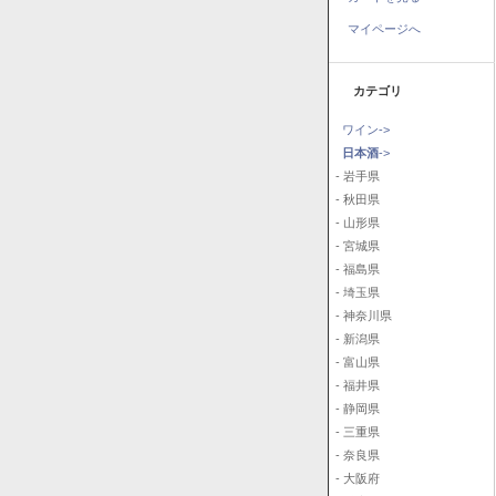
マイページへ
カテゴリ
ワイン->
日本酒
->
- 岩手県
- 秋田県
- 山形県
- 宮城県
- 福島県
- 埼玉県
- 神奈川県
- 新潟県
- 富山県
- 福井県
- 静岡県
- 三重県
- 奈良県
- 大阪府