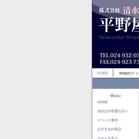
HOME
shopのト
Menu
HOME
清水台平野屋の日々
イベント案内
おすすめの商品
カートを見る