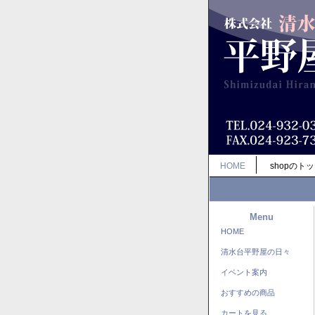
HOME
shopのト
Menu
HOME
清水台平野屋の日々
イベント案内
おすすめの商品
カートを見る