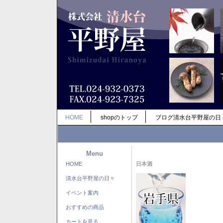
HOME
shopのトップ
ブログ清水台平野屋の日
Menu
HOME
日本酒
清水台平野屋の日々
イベント案内
おすすめの商品
カートを見る