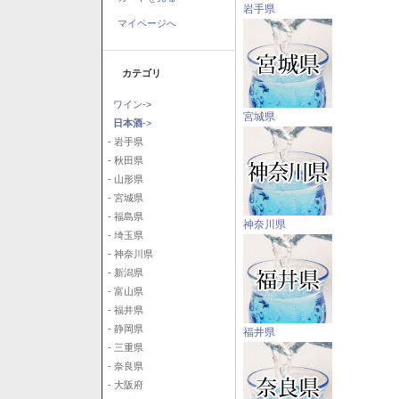
岩手県
マイページへ
カテゴリ
ワイン->
宮城県
日本酒
->
- 岩手県
- 秋田県
- 山形県
- 宮城県
- 福島県
神奈川県
- 埼玉県
- 神奈川県
- 新潟県
- 富山県
- 福井県
- 静岡県
福井県
- 三重県
- 奈良県
- 大阪府