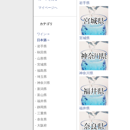
岩手県
マイページへ
カテゴリ
ワイン->
宮城県
日本酒
->
- 岩手県
- 秋田県
- 山形県
- 宮城県
- 福島県
神奈川県
- 埼玉県
- 神奈川県
- 新潟県
- 富山県
- 福井県
- 静岡県
福井県
- 三重県
- 奈良県
- 大阪府