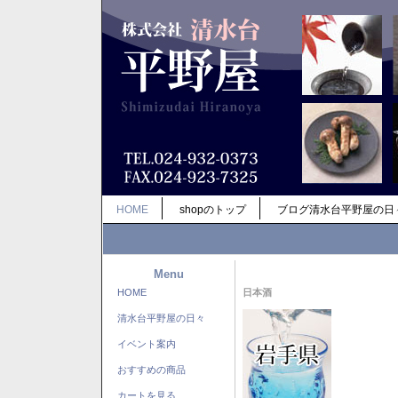
HOME
shopのトップ
ブログ清水台平野屋の日
Menu
HOME
日本酒
清水台平野屋の日々
イベント案内
おすすめの商品
カートを見る