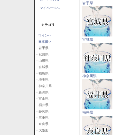
岩手県
マイページへ
カテゴリ
ワイン->
宮城県
日本酒
->
- 岩手県
- 秋田県
- 山形県
- 宮城県
- 福島県
神奈川県
- 埼玉県
- 神奈川県
- 新潟県
- 富山県
- 福井県
- 静岡県
福井県
- 三重県
- 奈良県
- 大阪府