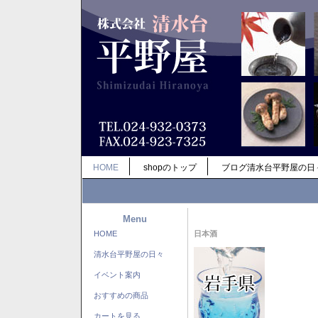
HOME
shopのトップ
ブログ清水台平野屋の日
Menu
HOME
日本酒
清水台平野屋の日々
イベント案内
おすすめの商品
カートを見る