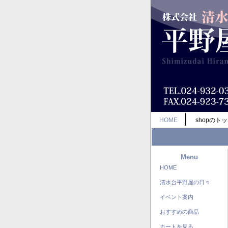
HOME
shopのト
Menu
HOME
清水台平野屋の日々
イベント案内
おすすめの商品
カートを見る