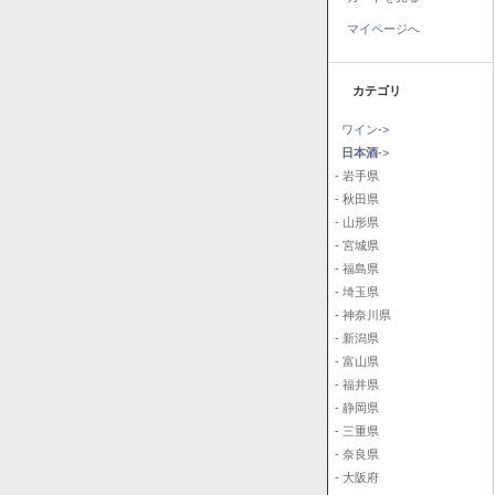
マイページへ
カテゴリ
ワイン->
日本酒
->
- 岩手県
- 秋田県
- 山形県
- 宮城県
- 福島県
- 埼玉県
- 神奈川県
- 新潟県
- 富山県
- 福井県
- 静岡県
- 三重県
- 奈良県
- 大阪府