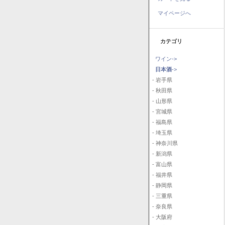
マイページへ
カテゴリ
ワイン->
日本酒
->
- 岩手県
- 秋田県
- 山形県
- 宮城県
- 福島県
- 埼玉県
- 神奈川県
- 新潟県
- 富山県
- 福井県
- 静岡県
- 三重県
- 奈良県
- 大阪府