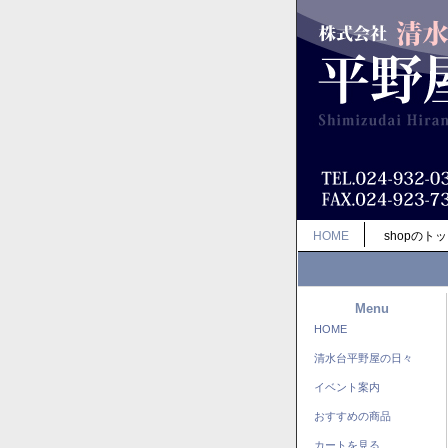
HOME
shopのト
Menu
HOME
清水台平野屋の日々
イベント案内
おすすめの商品
カートを見る