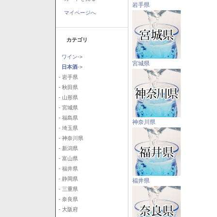
岩手県
マイページへ
カテゴリ
ワイン->
宮城県
日本酒
->
- 岩手県
- 秋田県
- 山形県
- 宮城県
- 福島県
神奈川県
- 埼玉県
- 神奈川県
- 新潟県
- 富山県
- 福井県
- 静岡県
福井県
- 三重県
- 奈良県
- 大阪府