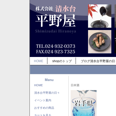
HOME
shopのトップ
ブログ清水台平野屋の日
Menu
HOME
日本酒
清水台平野屋の日々
イベント案内
おすすめの商品
カートを見る