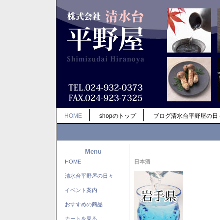
HOME
shopのトップ
ブログ清水台平野屋の日
Menu
HOME
日本酒
清水台平野屋の日々
イベント案内
おすすめの商品
カートを見る