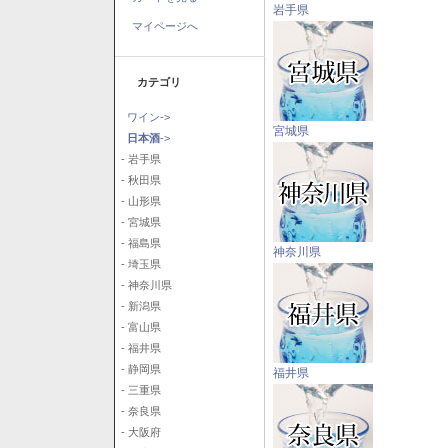
岩手県
マイページへ
カテゴリ
ワイン->
宮城県
日本酒
->
- 岩手県
- 秋田県
- 山形県
- 宮城県
- 福島県
神奈川県
- 埼玉県
- 神奈川県
- 新潟県
- 富山県
- 福井県
- 静岡県
福井県
- 三重県
- 奈良県
- 大阪府