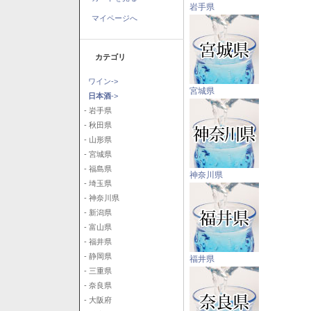
岩手県
マイページへ
カテゴリ
ワイン->
宮城県
日本酒
->
- 岩手県
- 秋田県
- 山形県
- 宮城県
- 福島県
神奈川県
- 埼玉県
- 神奈川県
- 新潟県
- 富山県
- 福井県
- 静岡県
福井県
- 三重県
- 奈良県
- 大阪府