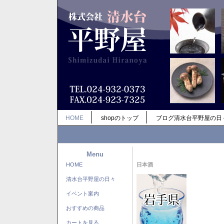
HOME
shopのトップ
ブログ清水台平野屋の日
Menu
HOME
日本酒
清水台平野屋の日々
イベント案内
おすすめの商品
カートを見る