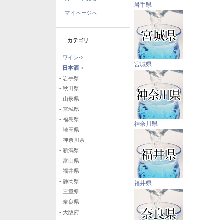
岩手県
マイページへ
カテゴリ
ワイン->
宮城県
日本酒
->
- 岩手県
- 秋田県
- 山形県
- 宮城県
- 福島県
神奈川県
- 埼玉県
- 神奈川県
- 新潟県
- 富山県
- 福井県
- 静岡県
福井県
- 三重県
- 奈良県
- 大阪府