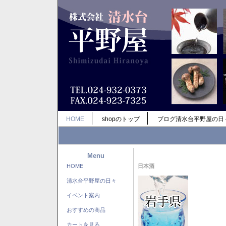
HOME
shopのトップ
ブログ清水台平野屋の日
Menu
HOME
日本酒
清水台平野屋の日々
イベント案内
おすすめの商品
カートを見る