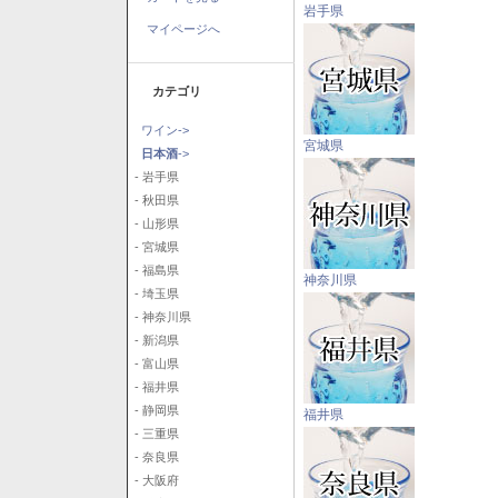
岩手県
マイページへ
カテゴリ
ワイン->
宮城県
日本酒
->
- 岩手県
- 秋田県
- 山形県
- 宮城県
- 福島県
神奈川県
- 埼玉県
- 神奈川県
- 新潟県
- 富山県
- 福井県
- 静岡県
福井県
- 三重県
- 奈良県
- 大阪府