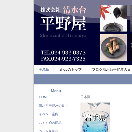
HOME
shopのトップ
ブログ清水台平野屋の日
Menu
HOME
日本酒
清水台平野屋の日々
イベント案内
おすすめの商品
カートを見る