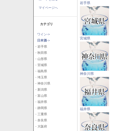
岩手県
マイページへ
カテゴリ
ワイン->
宮城県
日本酒
->
- 岩手県
- 秋田県
- 山形県
- 宮城県
- 福島県
神奈川県
- 埼玉県
- 神奈川県
- 新潟県
- 富山県
- 福井県
- 静岡県
福井県
- 三重県
- 奈良県
- 大阪府