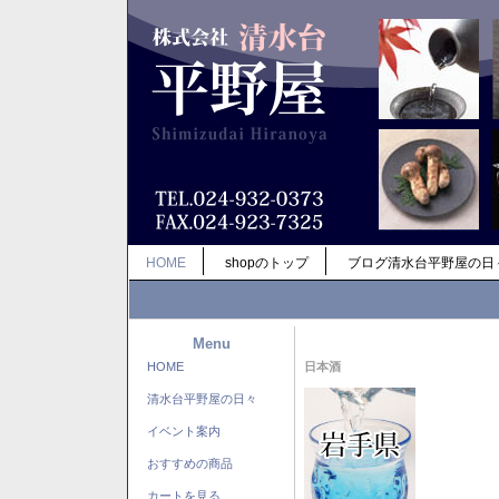
HOME
shopのトップ
ブログ清水台平野屋の日
Menu
HOME
日本酒
清水台平野屋の日々
イベント案内
おすすめの商品
カートを見る