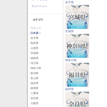
岩手県
マイページへ
カテゴリ
ワイン->
宮城県
日本酒
->
- 岩手県
- 秋田県
- 山形県
- 宮城県
- 福島県
神奈川県
- 埼玉県
- 神奈川県
- 新潟県
- 富山県
- 福井県
- 静岡県
福井県
- 三重県
- 奈良県
- 大阪府