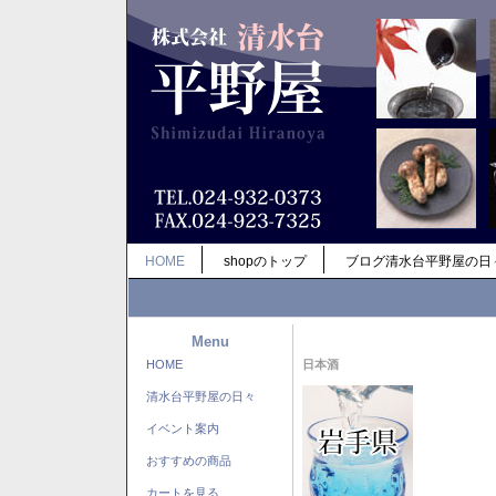
HOME
shopのトップ
ブログ清水台平野屋の日
Menu
HOME
日本酒
清水台平野屋の日々
イベント案内
おすすめの商品
カートを見る