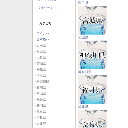
岩手県
マイページへ
カテゴリ
ワイン->
宮城県
日本酒
->
- 岩手県
- 秋田県
- 山形県
- 宮城県
- 福島県
神奈川県
- 埼玉県
- 神奈川県
- 新潟県
- 富山県
- 福井県
- 静岡県
福井県
- 三重県
- 奈良県
- 大阪府