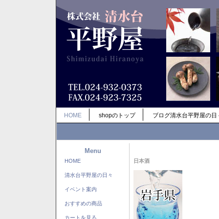
HOME
shopのトップ
ブログ清水台平野屋の日
Menu
HOME
日本酒
清水台平野屋の日々
イベント案内
おすすめの商品
カートを見る