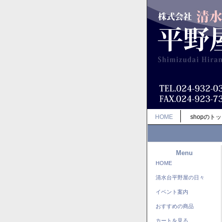
HOME
shopのト
Menu
HOME
清水台平野屋の日々
イベント案内
おすすめの商品
カートを見る