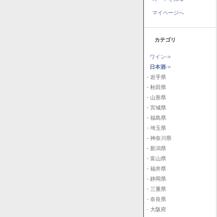
マイページへ
カテゴリ
ワイン->
日本酒
->
- 岩手県
- 秋田県
- 山形県
- 宮城県
- 福島県
- 埼玉県
- 神奈川県
- 新潟県
- 富山県
- 福井県
- 静岡県
- 三重県
- 奈良県
- 大阪府