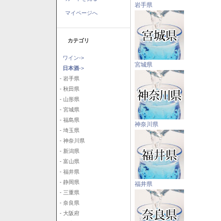
岩手県
マイページへ
カテゴリ
ワイン->
宮城県
日本酒
->
- 岩手県
- 秋田県
- 山形県
- 宮城県
- 福島県
神奈川県
- 埼玉県
- 神奈川県
- 新潟県
- 富山県
- 福井県
- 静岡県
福井県
- 三重県
- 奈良県
- 大阪府