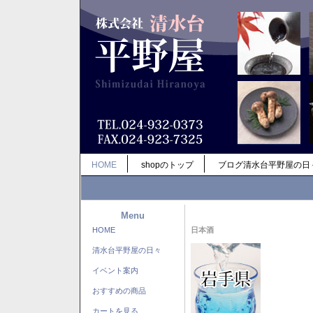
HOME
shopのトップ
ブログ清水台平野屋の日
Menu
HOME
日本酒
清水台平野屋の日々
イベント案内
おすすめの商品
カートを見る