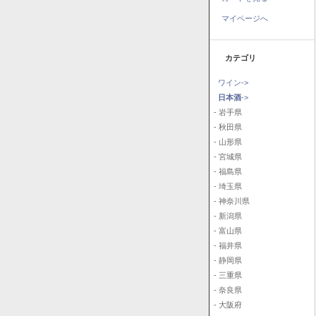
マイページへ
カテゴリ
ワイン->
日本酒
->
- 岩手県
- 秋田県
- 山形県
- 宮城県
- 福島県
- 埼玉県
- 神奈川県
- 新潟県
- 富山県
- 福井県
- 静岡県
- 三重県
- 奈良県
- 大阪府