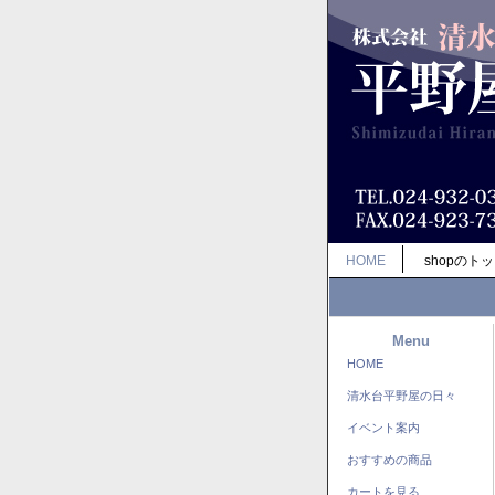
HOME
shopのト
Menu
HOME
清水台平野屋の日々
イベント案内
おすすめの商品
カートを見る