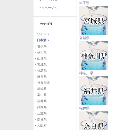
岩手県
マイページへ
カテゴリ
ワイン->
宮城県
日本酒
->
- 岩手県
- 秋田県
- 山形県
- 宮城県
- 福島県
神奈川県
- 埼玉県
- 神奈川県
- 新潟県
- 富山県
- 福井県
- 静岡県
福井県
- 三重県
- 奈良県
- 大阪府