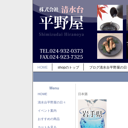
HOME
shopのトップ
ブログ清水台平野屋の日
Menu
HOME
日本酒
清水台平野屋の日々
イベント案内
おすすめの商品
カートを見る