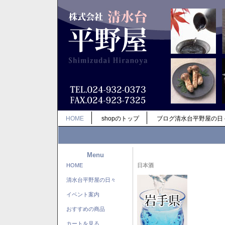
HOME
shopのトップ
ブログ清水台平野屋の日
Menu
HOME
日本酒
清水台平野屋の日々
イベント案内
おすすめの商品
カートを見る