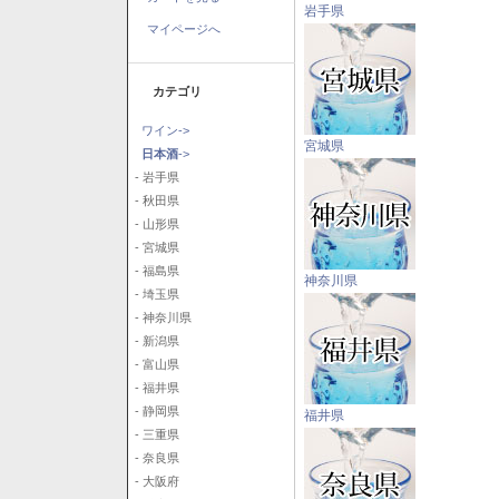
岩手県
マイページへ
カテゴリ
ワイン->
宮城県
日本酒
->
- 岩手県
- 秋田県
- 山形県
- 宮城県
- 福島県
神奈川県
- 埼玉県
- 神奈川県
- 新潟県
- 富山県
- 福井県
- 静岡県
福井県
- 三重県
- 奈良県
- 大阪府