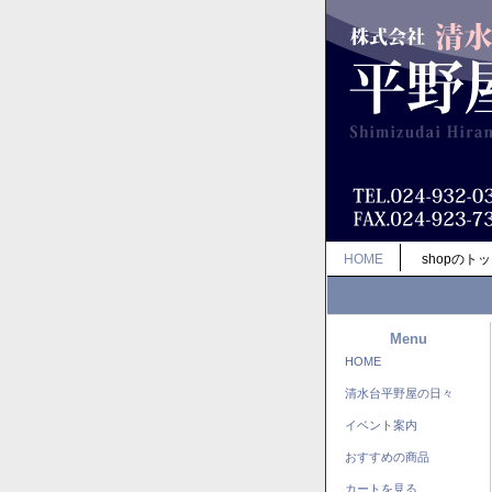
HOME
shopのト
Menu
HOME
清水台平野屋の日々
イベント案内
おすすめの商品
カートを見る