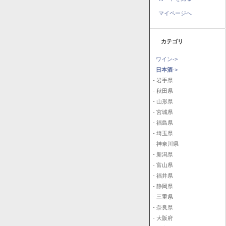
マイページへ
カテゴリ
ワイン->
日本酒
->
- 岩手県
- 秋田県
- 山形県
- 宮城県
- 福島県
- 埼玉県
- 神奈川県
- 新潟県
- 富山県
- 福井県
- 静岡県
- 三重県
- 奈良県
- 大阪府