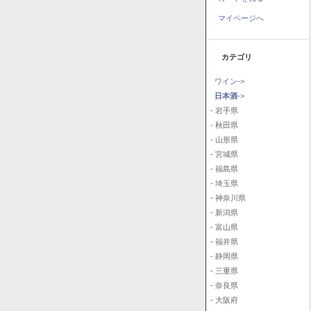
マイページへ
カテゴリ
ワイン->
日本酒
->
- 岩手県
- 秋田県
- 山形県
- 宮城県
- 福島県
- 埼玉県
- 神奈川県
- 新潟県
- 富山県
- 福井県
- 静岡県
- 三重県
- 奈良県
- 大阪府