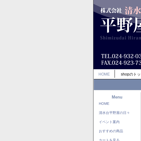
HOME
shopのト
Menu
HOME
清水台平野屋の日々
イベント案内
おすすめの商品
カートを見る