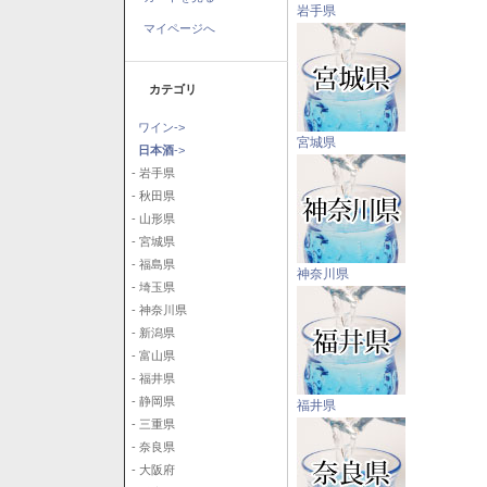
岩手県
マイページへ
カテゴリ
ワイン->
宮城県
日本酒
->
- 岩手県
- 秋田県
- 山形県
- 宮城県
- 福島県
神奈川県
- 埼玉県
- 神奈川県
- 新潟県
- 富山県
- 福井県
- 静岡県
福井県
- 三重県
- 奈良県
- 大阪府