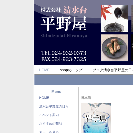
HOME
shopのトップ
ブログ清水台平野屋の日
Menu
HOME
日本酒
清水台平野屋の日々
イベント案内
おすすめの商品
カートを見る