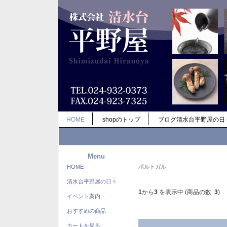
HOME
shopのトップ
ブログ清水台平野屋の日
Menu
HOME
ポルトガル
清水台平野屋の日々
1
から
3
を表示中 (商品の数:
3
)
イベント案内
おすすめの商品
カートを見る