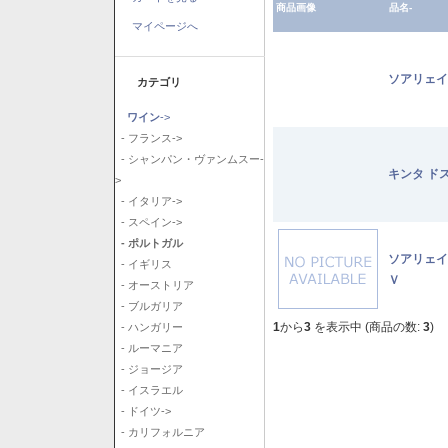
商品画像
品名-
マイページへ
ソアリェイ
カテゴリ
ワイン
->
- フランス->
- シャンパン・ヴァンムスー-
キンタ ド
>
- イタリア->
- スペイン->
- ポルトガル
ソアリェイ
- イギリス
Ｖ
- オーストリア
- ブルガリア
1
から
3
を表示中 (商品の数:
3
)
- ハンガリー
- ルーマニア
- ジョージア
- イスラエル
- ドイツ->
- カリフォルニア