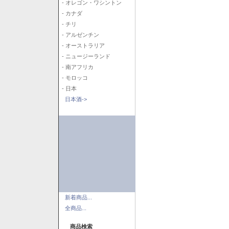
- オレゴン・ワシントン
- カナダ
- チリ
- アルゼンチン
- オーストラリア
- ニュージーランド
- 南アフリカ
- モロッコ
- 日本
日本酒->
新着商品...
全商品...
商品検索