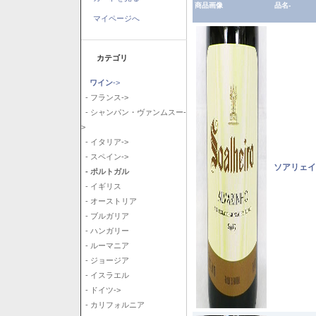
商品画像
品名-
マイページへ
カテゴリ
ワイン
->
- フランス->
- シャンパン・ヴァンムスー-
>
- イタリア->
- スペイン->
ソアリェイ
- ポルトガル
- イギリス
- オーストリア
- ブルガリア
- ハンガリー
- ルーマニア
- ジョージア
- イスラエル
- ドイツ->
- カリフォルニア