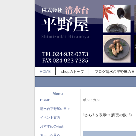
HOME
shopのトップ
ブログ清水台平野屋の日
Menu
HOME
ポルトガル
清水台平野屋の日々
1
から
3
を表示中 (商品の数:
3
)
イベント案内
おすすめの商品
カートを見る