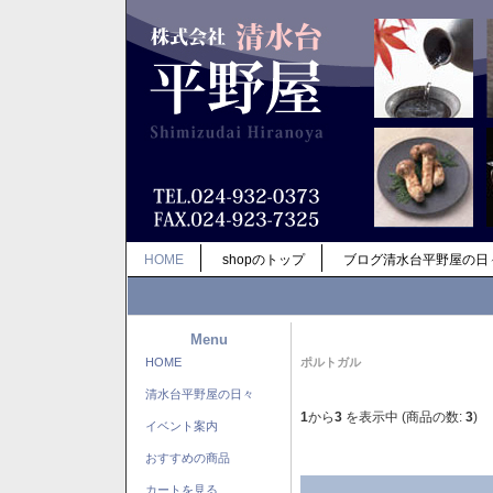
HOME
shopのトップ
ブログ清水台平野屋の日
Menu
HOME
ポルトガル
清水台平野屋の日々
1
から
3
を表示中 (商品の数:
3
)
イベント案内
おすすめの商品
カートを見る