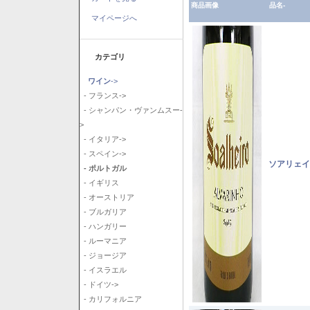
商品画像
品名-
マイページへ
カテゴリ
ワイン
->
- フランス->
- シャンパン・ヴァンムスー-
>
- イタリア->
- スペイン->
ソアリェイ
- ポルトガル
- イギリス
- オーストリア
- ブルガリア
- ハンガリー
- ルーマニア
- ジョージア
- イスラエル
- ドイツ->
- カリフォルニア