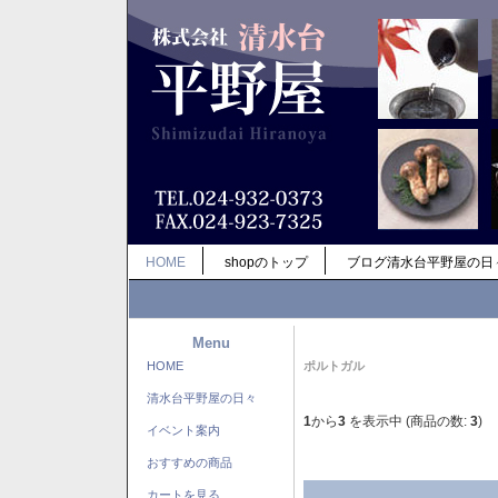
HOME
shopのトップ
ブログ清水台平野屋の日
Menu
HOME
ポルトガル
清水台平野屋の日々
1
から
3
を表示中 (商品の数:
3
)
イベント案内
おすすめの商品
カートを見る