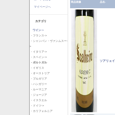
商品画像
品名-
マイページへ
カテゴリ
ワイン
->
- フランス->
- シャンパン・ヴァンムスー-
>
- イタリア->
- スペイン->
ソアリェイ
- ポルトガル
- イギリス
- オーストリア
- ブルガリア
- ハンガリー
- ルーマニア
- ジョージア
- イスラエル
- ドイツ->
- カリフォルニア