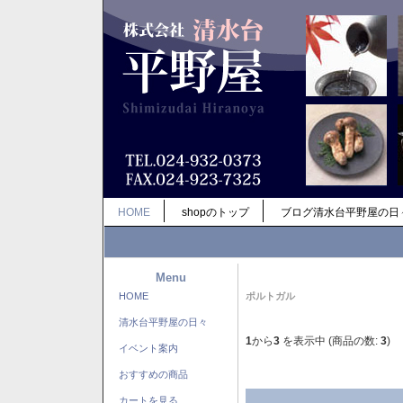
HOME
shopのトップ
ブログ清水台平野屋の日
Menu
HOME
ポルトガル
清水台平野屋の日々
1
から
3
を表示中 (商品の数:
3
)
イベント案内
おすすめの商品
カートを見る