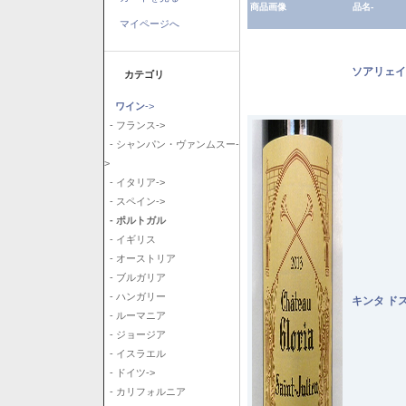
商品画像
品名-
マイページへ
ソアリェイ
カテゴリ
ワイン
->
- フランス->
- シャンパン・ヴァンムスー-
>
- イタリア->
- スペイン->
- ポルトガル
- イギリス
- オーストリア
- ブルガリア
- ハンガリー
キンタ ド
- ルーマニア
- ジョージア
- イスラエル
- ドイツ->
- カリフォルニア